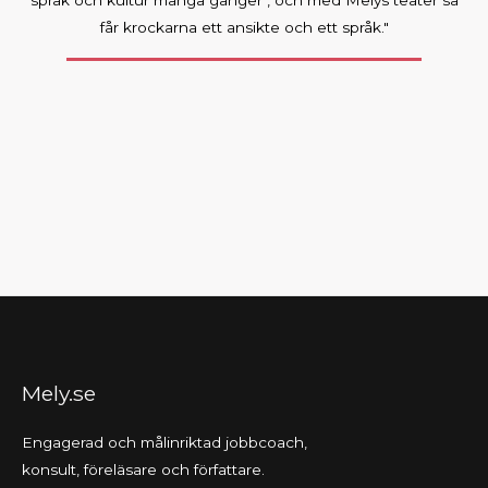
språk och kultur många gånger , och med Melys teater så
får krockarna ett ansikte och ett språk."
Mely.se
Engagerad och målinriktad jobbcoach,
konsult, föreläsare och författare.