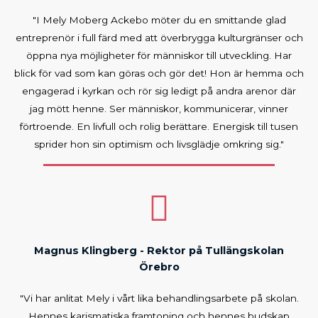
"I Mely Moberg Ackebo möter du en smittande glad
entreprenör i full färd med att överbrygga kulturgränser och
öppna nya möjligheter för människor till utveckling. Har
blick för vad som kan göras och gör det! Hon är hemma och
engagerad i kyrkan och rör sig ledigt på andra arenor där
jag mött henne. Ser människor, kommunicerar, vinner
förtroende. En livfull och rolig berättare. Energisk till tusen
sprider hon sin optimism och livsglädje omkring sig."
Magnus Klingberg - Rektor på Tullängskolan
Örebro
"Vi har anlitat Mely i vårt lika behandlingsarbete på skolan.
Hennes karismatiska framtoning och hennes budskap