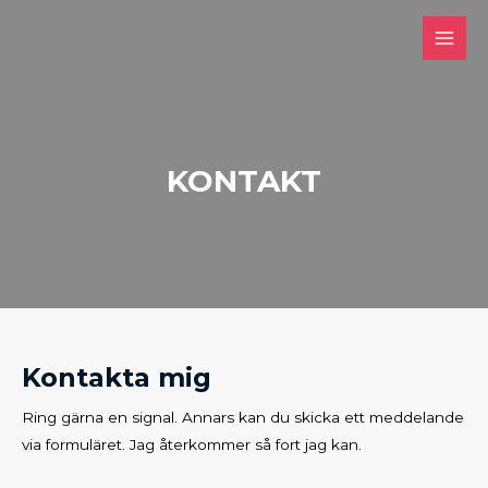
Hoppa
Main
till
Men
innehåll
KONTAKT
Kontakta mig
Ring gärna en signal. Annars kan du skicka ett meddelande
via formuläret. Jag återkommer så fort jag kan.