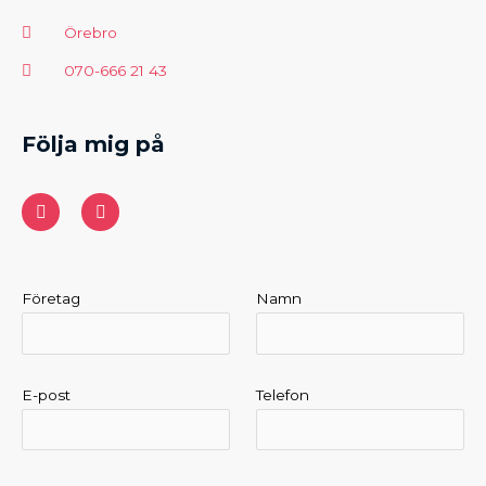
Örebro
070-666 21 43
Följa mig på
F
Y
a
o
c
u
e
t
b
u
o
b
o
e
Företag
Namn
k
E-post
Telefon