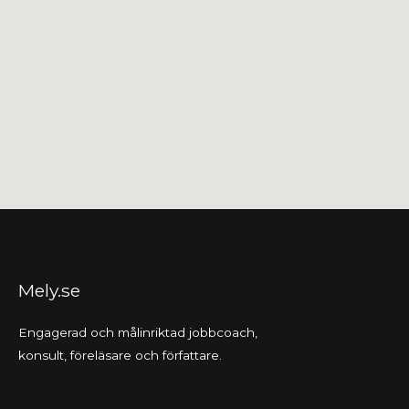
Mely.se
Engagerad och målinriktad jobbcoach,
konsult, föreläsare och författare.